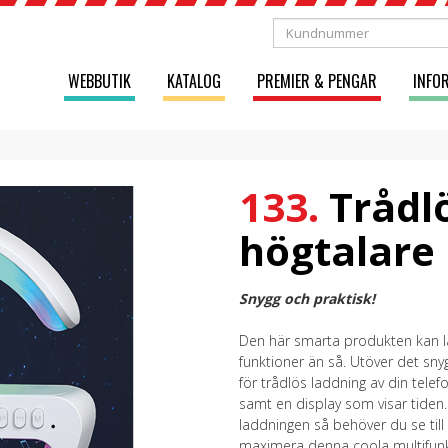
WEBBUTIK
KATALOG
PREMIER & PENGAR
INFO
133.
Trådl
högtalare
Snygg och praktisk!
Den här smarta produkten kan lä
funktioner än så. Utöver det snyg
för trådlös laddning av din telefo
samt en display som visar tiden
laddningen så behöver du se till
maximera denna coola multifunkt