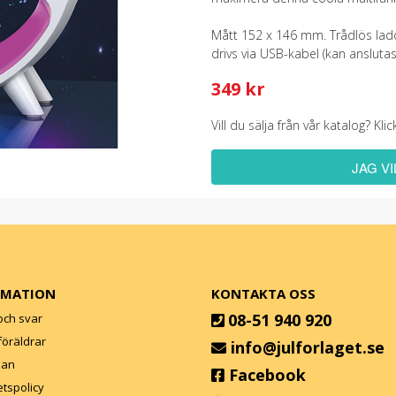
Mått 152 x 146 mm. Trådlös ladd
drivs via USB-kabel (kan anslutas 
349 kr
Vill du sälja från vår katalog? K
JAG V
RMATION
KONTAKTA OSS
08-51 940 920
och svar
l föräldrar
info@julforlaget.se
lan
Facebook
etspolicy