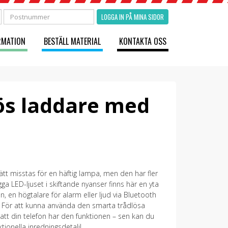
LOGGA IN PÅ MINA SIDOR
RMATION
BESTÄLL MATERIAL
KONTAKTA OSS
ös laddare med
tt misstas för en häftig lampa, men den har fler
ga LED-ljuset i skiftande nyanser finns här en yta
n, en högtalare för alarm eller ljud via Bluetooth
. För att kunna använda den smarta trådlösa
 att din telefon har den funktionen – sen kan du
ionella inredningsdetalj!