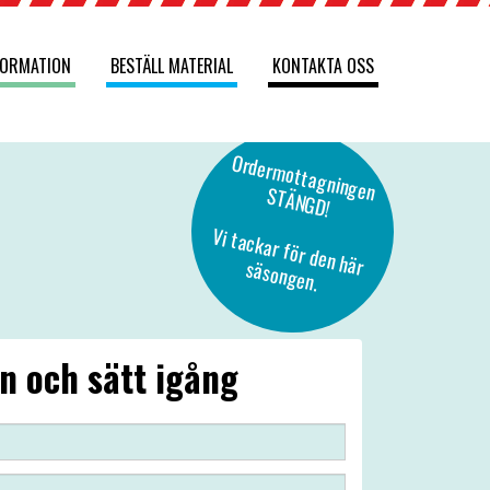
FORMATION
BESTÄLL MATERIAL
KONTAKTA OSS
O
rderm
ottagningen
STÄNG
D!
Vi tackar för den här säsongen.
n och sätt igång