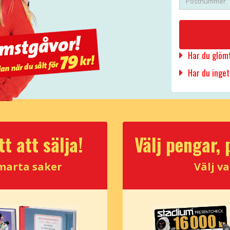
Har du glöm
Har du inget
t att sälja!
Välj pengar, 
smarta saker
Välj va