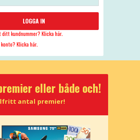
LOGGA IN
t ditt kundnummer? Klicka här.
 konto? Klicka här.
premier eller både och!
lfritt antal premier!