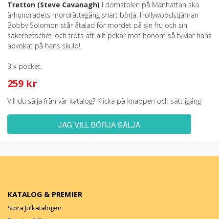
Tretton (Steve Cavanagh)
I domstolen på Manhattan ska
århundradets mordrättegång snart börja. Hollywoodstjärnan
Bobby Solomon står åtalad för mordet på sin fru och sin
säkerhetschef, och trots att allt pekar mot honom så tvivlar hans
advokat på hans skuld!
3 x pocket.
259 kr
Vill du sälja från vår katalog? Klicka på knappen och sätt igång
JAG VILL BÖRJA SÄLJA
KATALOG & PREMIER
Stora Julkatalogen