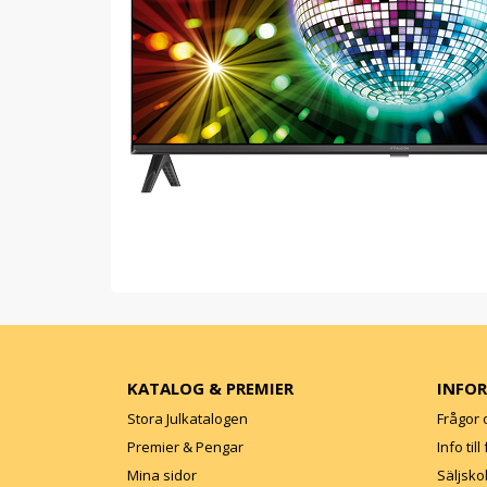
KATALOG & PREMIER
INFO
Stora Julkatalogen
Frågor 
Premier & Pengar
Info til
Mina sidor
Säljsko