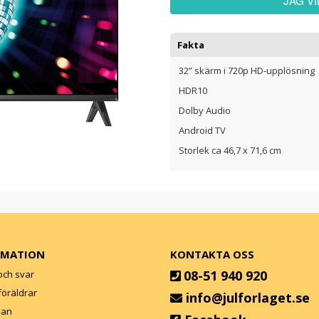
JAG V
Fakta
32” skärm i 720p HD-upplösning
HDR10
Dolby Audio
Android TV
Storlek ca 46,7 x 71,6 cm
RMATION
KONTAKTA OSS
08-51 940 920
och svar
l föräldrar
info@julforlaget.se
lan