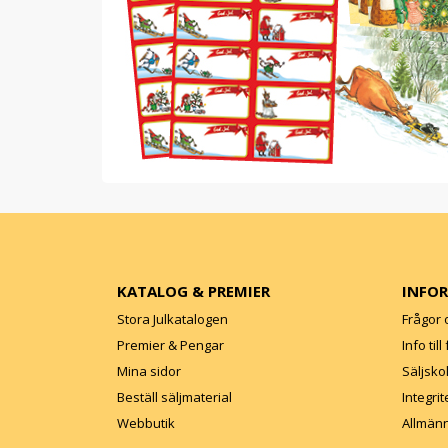
KATALOG & PREMIER
INFO
Stora Julkatalogen
Frågor 
Premier & Pengar
Info til
Mina sidor
Säljsko
Beställ säljmaterial
Integrit
Webbutik
Allmänn