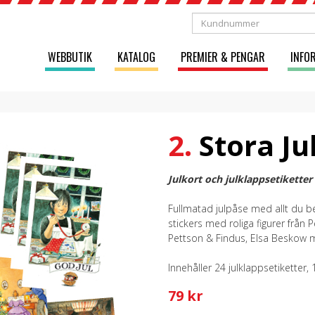
WEBBUTIK
KATALOG
PREMIER & PENGAR
INFO
2.
Stora Ju
Julkort och julklappsetikette
Fullmatad julpåse med allt du be
stickers med roliga figurer från 
Pettson & Findus, Elsa Beskow m
Innehåller 24 julklappsetiketter, 1
79 kr