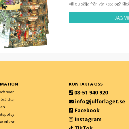
Vill du sälja från vår katalog? K
JAG V
RMATION
KONTAKTA OSS
08-51 940 920
och svar
l föräldrar
info@julforlaget.se
lan
Facebook
etspolicy
Instagram
a villkor
TikTok