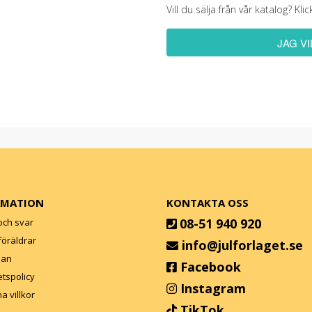
Vill du sälja från vår katalog? K
JAG V
RMATION
KONTAKTA OSS
08-51 940 920
och svar
l föräldrar
info@julforlaget.se
lan
Facebook
etspolicy
Instagram
a villkor
TikTok