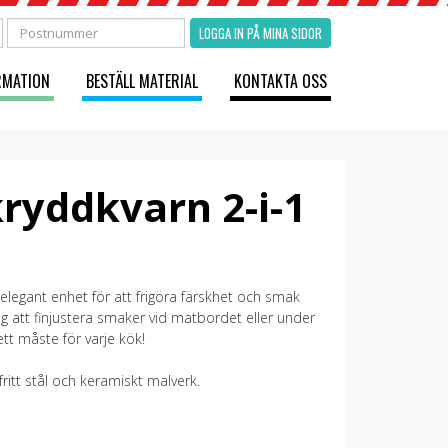
LOGGA IN PÅ MINA SIDOR
RMATION
BESTÄLL MATERIAL
KONTAKTA OSS
kryddkvarn 2-i-1
legant enhet för att frigöra färskhet och smak
ig att finjustera smaker vid matbordet eller under
ett måste för varje kök!
ritt stål och keramiskt malverk.