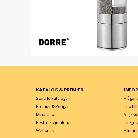
KATALOG & PREMIER
INFO
Stora Julkatalogen
Frågor 
Premier & Pengar
Info til
Mina sidor
Säljsko
Beställ säljmaterial
Integrit
Webbutik
Allmänn