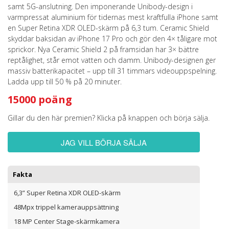
samt 5G-anslutning. Den imponerande Unibody-design i
varmpressat aluminium för tidernas mest kraftfulla iPhone samt
en Super Retina XDR OLED-skärm på 6,3 tum. Ceramic Shield
skyddar baksidan av iPhone 17 Pro och gör den 4× tåligare mot
sprickor. Nya Ceramic Shield 2 på framsidan har 3× bättre
reptålighet, står emot vatten och damm. Unibody-designen ger
massiv batterikapacitet – upp till 31 timmars videouppspelning.
Ladda upp till 50 % på 20 minuter.
15000 poäng
Gillar du den här premien? Klicka på knappen och börja sälja.
JAG VILL BÖRJA SÄLJA
Fakta
6,3” Super Retina XDR OLED-skärm
48Mpx trippel kamerauppsättning
18 MP Center Stage-skärmkamera