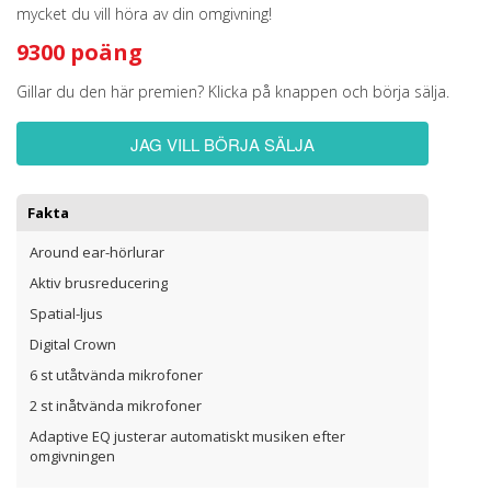
mycket du vill höra av din omgivning!
9300 poäng
Gillar du den här premien? Klicka på knappen och börja sälja.
JAG VILL BÖRJA SÄLJA
Fakta
Around ear-hörlurar
Aktiv brusreducering
Spatial-ljus
Digital Crown
6 st utåtvända mikrofoner
2 st inåtvända mikrofoner
Adaptive EQ justerar automatiskt musiken efter
omgivningen